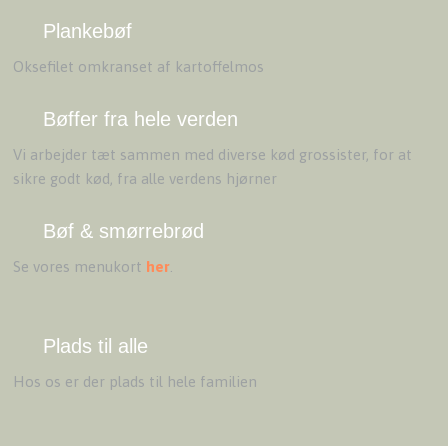
​Plankebøf
Oksefilet omkranset af kartoffelmos
Bøffer fra hele verden
​Vi arbejder tæt sammen med diverse kød grossister, for at
sikre godt kød, fra alle verdens hjørner
​Bøf & smørrebrød
Se vores menukort
her
.
​Plads til alle
Hos os er der plads til hele familien