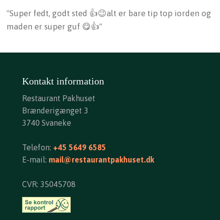
"Super fedt, godt sted 👍😉alt er bare tip top iorden og
maden er super guf 😋👍"
​Kontakt information
Restaurant Pakhuset
Brænderigænget 3
3740 Svaneke
Telefon:
+45 5649 6585
E-mail:
mail@restaurantpakhuset.dk
CVR: 35045708