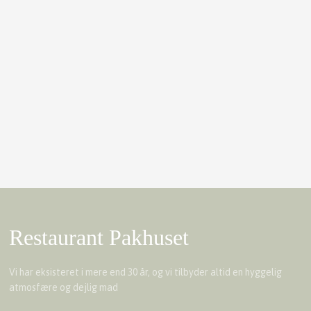
Restaurant Pakhuset
Vi har eksisteret i mere end 30 år, og vi tilbyder altid en hyggelig
atmosfære og dejlig mad